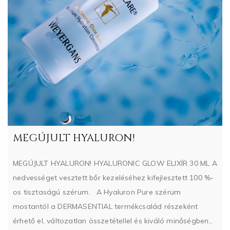
MEGÚJULT HYALURON!
MEGÚJULT HYALURON! HYALURONIC GLOW ELIXÍR 30 ML A
nedvességet vesztett bőr kezeléséhez kifejlesztett 100 %-
os tisztaságú szérum. A Hyaluron Pure szérum
mostantól a DERMASENTIAL termékcsalád részeként
érhető el, változatlan összetétellel és kiváló minőségben.,