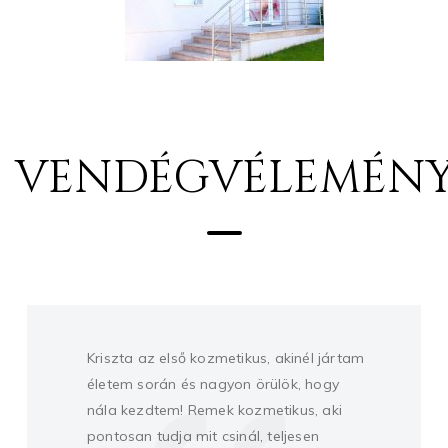
VENDÉGVÉLEMÉN
A helyszín, a légkör, a kellemes zene és a
nyugalom, amely a Krisztiből árad a külső
tényező, amiért ide szeretek járni. A
legfontosabb azonban, hogy már a