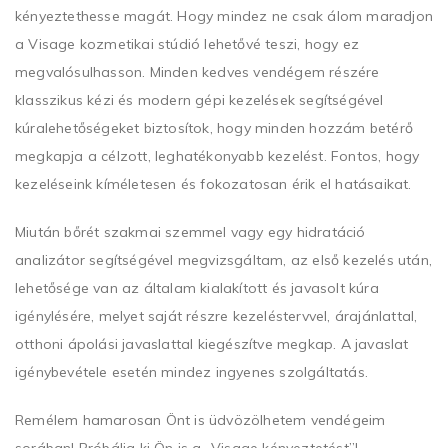
kényeztethesse magát. Hogy mindez ne csak álom maradjon
a Visage kozmetikai stúdió lehetővé teszi, hogy ez
megvalósulhasson. Minden kedves vendégem részére
klasszikus kézi és modern gépi kezelések segítségével
kúralehetőségeket biztosítok, hogy minden hozzám betérő
megkapja a célzott, leghatékonyabb kezelést. Fontos, hogy
kezeléseink kíméletesen és fokozatosan érik el hatásaikat.
Miután bőrét szakmai szemmel vagy egy hidratáció
analizátor segítségével megvizsgáltam, az első kezelés után,
lehetősége van az általam kialakított és javasolt kúra
igénylésére, melyet saját részre kezeléstervvel, árajánlattal,
otthoni ápolási javaslattal kiegészítve megkap. A javaslat
igénybevétele esetén mindez ingyenes szolgáltatás.
Remélem hamarosan Önt is üdvözölhetem vendégeim