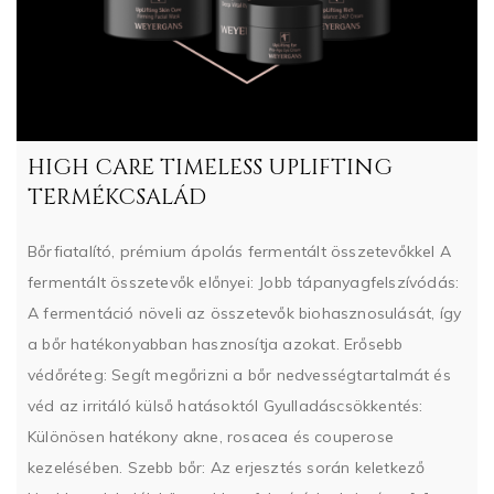
HIGH CARE TIMELESS UPLIFTING
TERMÉKCSALÁD
Bőrfiatalító, prémium ápolás fermentált összetevőkkel A
fermentált összetevők előnyei: Jobb tápanyagfelszívódás:
A fermentáció növeli az összetevők biohasznosulását, így
a bőr hatékonyabban hasznosítja azokat. Erősebb
védőréteg: Segít megőrizni a bőr nedvességtartalmát és
véd az irritáló külső hatásoktól Gyulladáscsökkentés:
Különösen hatékony akne, rosacea és couperose
kezelésében. Szebb bőr: Az erjesztés során keletkező