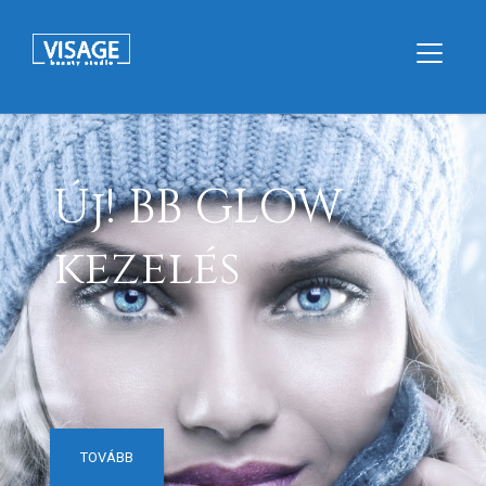
Új! BB GLOW
kezelés
TOVÁBB