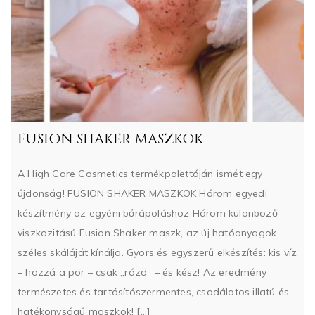
FUSION SHAKER MASZKOK
A High Care Cosmetics termékpalettáján ismét egy
újdonság! FUSION SHAKER MASZKOK Három egyedi
készítmény az egyéni bőrápoláshoz Három különböző
viszkozitású Fusion Shaker maszk, az új hatóanyagok
széles skáláját kínálja. Gyors és egyszerű elkészítés: kis víz
– hozzá a por – csak „rázd” – és kész! Az eredmény
természetes és tartósítószermentes, csodálatos illatú és
hatékonyságú maszkok! […]