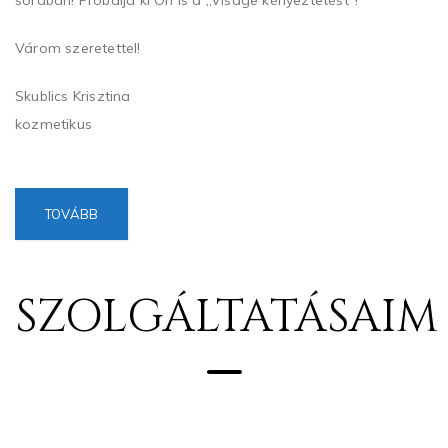
sorában! Próbálja ki Ön is a „Visage kényeztetést”!
Várom szeretettel!
Skublics Krisztina
kozmetikus
TOVÁBB
SZOLGÁLTATÁSAIM