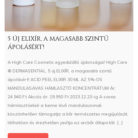
5 ÚJ ELIXÍR, A MAGASABB SZINTŰ
ÁPOLÁSÉRT!
A High Care Cosmetic egyedülálló újdonságai! High Care
®️ DERMASENTIAL, 5 új ELIXÍR, a magasabb szintű
ápolásért! ACID PEEL ELIXIR 30 ML AZ 5%-OS
MANDULASAVAS HÁMLASZTÓ KONCENTRÁTUM Ár:
24.940 Ft Akciós ár: 19.950 Ft 2023.12.23-ig A savas
hámlasztóelixír a benne lévő mandulasavnak
köszönhetően támogatja a bőr természetes megújulását,
láthatóan és érezhetően javítja az arcbőr állapotát. [...]