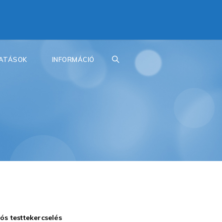
TATÁSOK
INFORMÁCIÓ
s testtekercselés