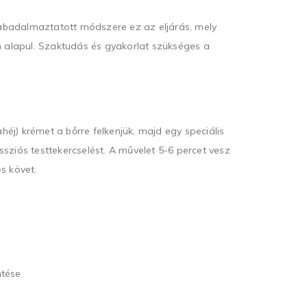
badalmaztatott módszere ez az eljárás, mely
n alapul. Szaktudás és gyakorlat szükséges a
fahéj) krémet a bőrre felkenjük, majd egy speciális
sziós testtekercselést. A művelet 5-6 percet vesz
s követ.
ntése