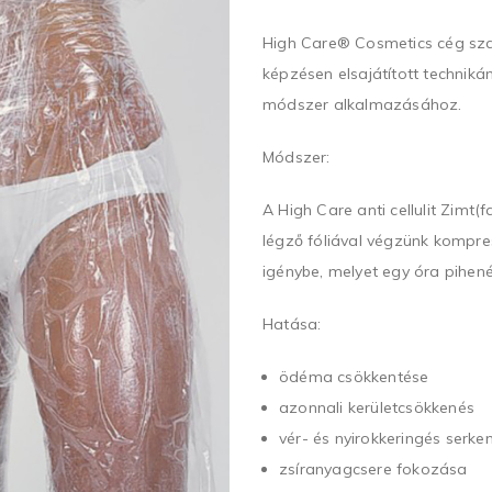
High Care® Cosmetics cég sza
képzésen elsajátított techniká
módszer alkalmazásához.
Módszer:
A High Care anti cellulit Zimt(
légző fóliával végzünk kompres
igénybe, melyet egy óra pihené
Hatása:
ödéma csökkentése
azonnali kerületcsökkenés
vér- és nyirokkeringés serke
zsíranyagcsere fokozása