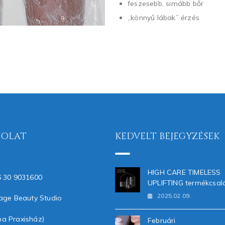
feszesebb, simább bőr
„könnyű lábak” érzés
SOLAT
KEDVELT BEJEGYZÉSEK
HIGH CARE TIMELESS
 30 9031600
UPLIFTING termékcsal
2025.02.09.
age Beauty Studio
na Praxisház)
Februári