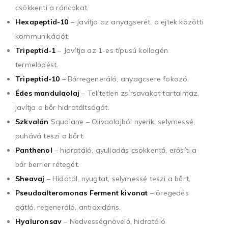
csökkenti a ráncokat.
Hexapeptid-10
– Javítja az anyagserét, a ejtek közötti
kommunikációt.
Tripeptid-1
– Javítja az 1-es típusú kollagén
termelődést.
Tripeptid-10
– Bőrregeneráló, anyagcsere fokozó.
Édes mandulaolaj
– Telítetlen zsírsavakat tartalmaz,
javítja a bőr hidratáltságát.
Szkvalán
Squalane – Olivaolajból nyerik, selymessé,
puhává teszi a bőrt.
Panthenol
– hidratáló, gyulladás csökkentő, erősíti a
bőr berrier rétegét.
Sheavaj
– Hidatál, nyugtat, selymessé teszi a bőrt.
Pseudoalteromonas Ferment kivonat
– öregedés
gátló, regeneráló, antioxidáns.
Hyaluronsav
– Nedvességnövelő, hidratáló