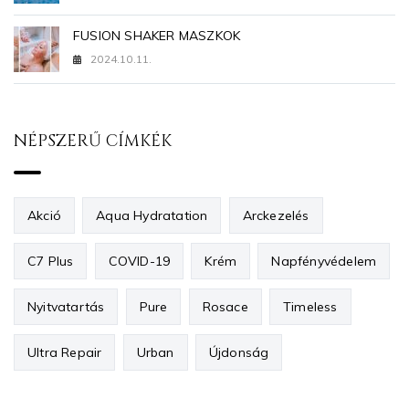
FUSION SHAKER MASZKOK
2024.10.11.
NÉPSZERŰ CÍMKÉK
Akció
Aqua Hydratation
Arckezelés
C7 Plus
COVID-19
Krém
Napfényvédelem
Nyitvatartás
Pure
Rosace
Timeless
Ultra Repair
Urban
Újdonság