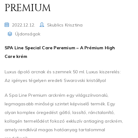
PREMIUM
2022.12.12.
Skublics Krisztina
Újdonságok
SPA Line Special Care Peremium – A Prémium High
Care krém
Luxus ápoló arcnak és szemnek 50 ml. Luxus kiszerelés:
Az igényes tégelyen eredeti Swarovski kristállyal
A Spa Line Premium arckrém egy világszínvonalú,
legmagasabb minőségi szintet képviselő termék. Egy
olyan komplex öregedést gátló, lassító, ránctalanító,
kollagén termelődést fokozó exkluzív antiaging arckrém,
amely rendkívül magas hatóanyag tartalommal