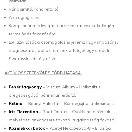
kisimítani
Ránc simító, ránc feltöltő
Anti aging krém
Komplex öregedés gátló arckrém ráncokra, kollagén
termelődés fokozására.
Exkluzivitását a csomagolás is jellemzi! Egy impozáns,
mágneszáras doboz, aminek a tetejét egy eredeti
Swarovski kristály díszíti.
AKTÍV ÖSSZETEVŐI ÉS FŐBB HATÁSAI
Fehér fagyöngy
– Viscum Album – Holisztikus
öregedésgátló, bőrimmun erősítő.
Retinol
– Retinyl Palmitat
–
Bőrmegújító, antioxidáns.
Iris Florentina –
Root Extract – Csökkenti a ráncok
mélységét, anyagcsere fokozó, rugalmasság fokozó.
Kozmetikai botox
– Acetyl Hexapeptid-8 – Ellazítja,