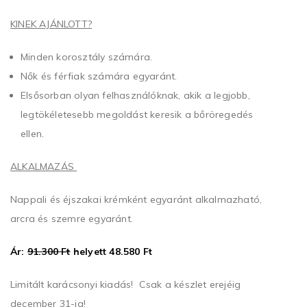
KINEK AJÁNLOTT?
Minden korosztály számára.
Nők és férfiak számára egyaránt.
Elsősorban olyan felhasználóknak, akik a legjobb,
legtökéletesebb megoldást keresik a bőröregedés
ellen.
ALKALMAZÁS
Nappali és éjszakai krémként egyaránt alkalmazható,
arcra és szemre egyaránt.
Ár:
91.300 Ft
helyett 48.580 Ft
Limitált karácsonyi kiadás! Csak a készlet erejéig
december 31-ig!