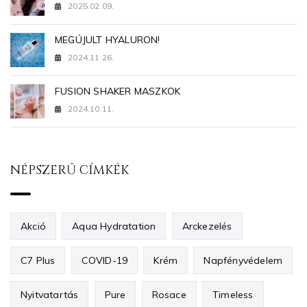
2025.02.09.
MEGÚJULT HYALURON!
2024.11.26.
FUSION SHAKER MASZKOK
2024.10.11.
NÉPSZERŰ CÍMKÉK
Akció
Aqua Hydratation
Arckezelés
C7 Plus
COVID-19
Krém
Napfényvédelem
Nyitvatartás
Pure
Rosace
Timeless