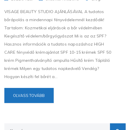
VISAGE BEAUTY STUDIO AJÁNLÁSÁVAL A tudatos
bőrápolás a mindennapi fényvédelemnél kezdődik!
Tartalom: Kozmetikai eljárások a bőr védelmében
Kiegészítő védelem/bőrgyógyászat Mi is az az SPF?
Hasznos információk a tudatos napozáshoz HIGH
CARE fényvédő krémajánlat SPF 10-15 krémek SPF 50
krém Pigmenthalványító ampulla Hűsítő krém Tápláló
krémek Milyen egy tudatos napkedvelő Vendég?
Hogyan készíti fel bőrét a...
OLVASS TOVÁBB