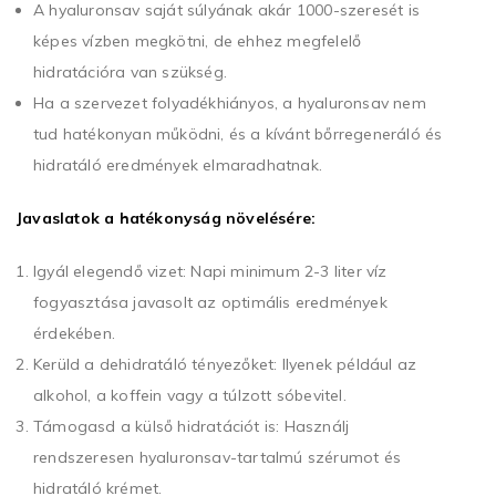
A hyaluronsav saját súlyának akár 1000-szeresét is
képes vízben megkötni, de ehhez megfelelő
hidratációra van szükség.
Ha a szervezet folyadékhiányos, a hyaluronsav nem
tud hatékonyan működni, és a kívánt bőrregeneráló és
hidratáló eredmények elmaradhatnak.
Javaslatok a hatékonyság növelésére:
Igyál elegendő vizet: Napi minimum 2-3 liter víz
fogyasztása javasolt az optimális eredmények
érdekében.
Kerüld a dehidratáló tényezőket: Ilyenek például az
alkohol, a koffein vagy a túlzott sóbevitel.
Támogasd a külső hidratációt is: Használj
rendszeresen hyaluronsav-tartalmú szérumot és
hidratáló krémet.