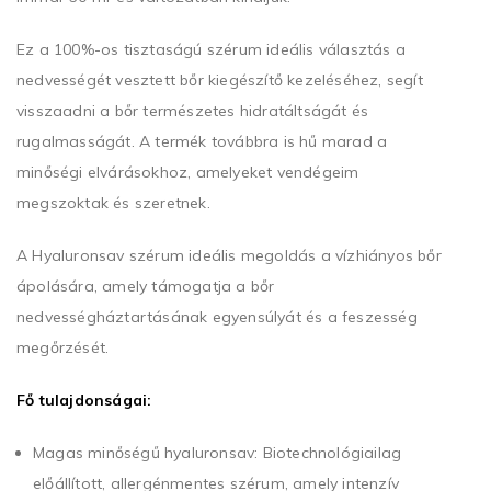
Ez a 100%-os tisztaságú szérum ideális választás a
nedvességét vesztett bőr kiegészítő kezeléséhez, segít
visszaadni a bőr természetes hidratáltságát és
rugalmasságát. A termék továbbra is hű marad a
minőségi elvárásokhoz, amelyeket vendégeim
megszoktak és szeretnek.
A Hyaluronsav szérum ideális megoldás a vízhiányos bőr
ápolására, amely támogatja a bőr
nedvességháztartásának egyensúlyát és a feszesség
megőrzését.
Fő tulajdonságai:
Magas minőségű hyaluronsav: Biotechnológiailag
előállított, allergénmentes szérum, amely intenzív