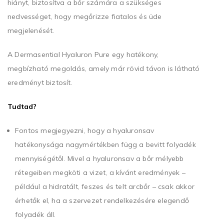
hiányt, biztosítva a bőr számára a szükséges
nedvességet, hogy megőrizze fiatalos és üde
megjelenését.
A Dermasential Hyaluron Pure egy hatékony,
megbízható megoldás, amely már rövid távon is látható
eredményt biztosít.
Tudtad?
Fontos megjegyezni, hogy a hyaluronsav
hatékonysága nagymértékben függ a bevitt folyadék
mennyiségétől. Mivel a hyaluronsav a bőr mélyebb
rétegeiben megköti a vizet, a kívánt eredmények –
például a hidratált, feszes és telt arcbőr – csak akkor
érhetők el, ha a szervezet rendelkezésére elegendő
folyadék áll.