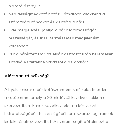
hidratálást nyújt.
Nedvességmegkötő hatás: Láthatóan csökkenti a
szárazsági ráncokat és kisimítja a bőrt.
Üde megjelenés: Javítja a bőr rugalmasságát,
feszességét, és friss, természetes megjelenést
kölcsönöz.
Puha bőrérzet: Már az első használat után kellemesen
simává és teltebbé varázsolja az arcbőrt.
Miért van rá szükség?
A hyaluronsav a bőr kötőszövetének nélkülözhetetlen
alkotóeleme, amely a 20. életévtől kezdve csökken a
szervezetben. Ennek következtében a bőr veszít
hidratáltságából, feszességéből, ami szárazsági ráncok
kialakulásához vezethet. A szérum segít pótolni ezt a