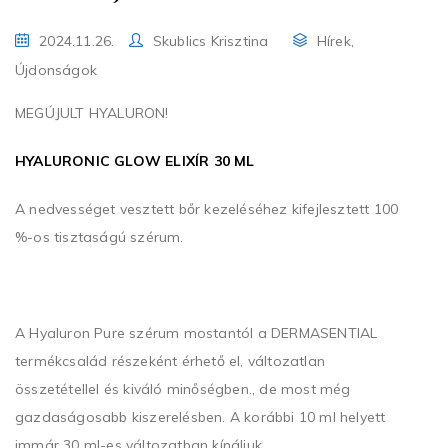
2024.11.26.
Skublics Krisztina
Hírek
,
Újdonságok
MEGÚJULT HYALURON!
HYALURONIC GLOW ELIXÍR 30 ML
A nedvességet vesztett bőr kezeléséhez kifejlesztett 100
%-os tisztaságú szérum.
A Hyaluron Pure szérum mostantól a DERMASENTIAL
termékcsalád részeként érhető el, változatlan
összetétellel és kiváló minőségben., de most még
gazdaságosabb kiszerelésben. A korábbi 10 ml helyett
immár 30 ml-es változatban kínáljuk.