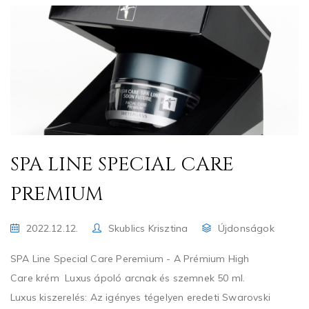
SPA LINE SPECIAL CARE
PREMIUM
2022.12.12.
Skublics Krisztina
Újdonságok
SPA Line Special Care Peremium - A Prémium High
Care krém Luxus ápoló arcnak és szemnek 50 ml.
Luxus kiszerelés: Az igényes tégelyen eredeti Swarovski