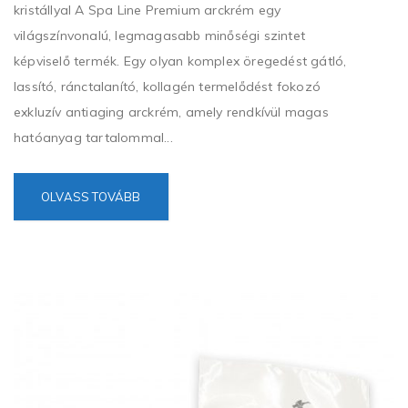
kristállyal A Spa Line Premium arckrém egy
világszínvonalú, legmagasabb minőségi szintet
képviselő termék. Egy olyan komplex öregedést gátló,
lassító, ránctalanító, kollagén termelődést fokozó
exkluzív antiaging arckrém, amely rendkívül magas
hatóanyag tartalommal...
OLVASS TOVÁBB