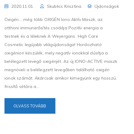
2020.11.01.
Skublics Krisztina
Újdonságok
Oxigén…..még több OXIGÉN Iono Aktív Maszk, az
otthoni immunerősítés csodája Pozitív energia a
testnek és a léleknek A Weyergans High Care
Cosmetic legújabb világújdonsága! Hordozható
oxigénion készülék, mely negatív ionokkal dúsítja a
belélegzett levegő oxigénjét. Az új IONO-ACTIVE maszk
megnöveli a belélegzett levegőben található oxigén
ionok számát. Akárcsak amikor kimegyünk egy hosszú,
frissítő sétára a...
OLVASS TOVÁBB