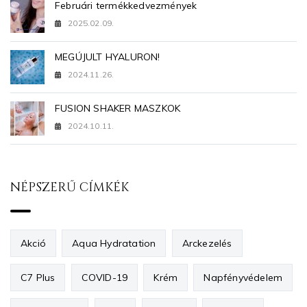
Februári termékkedvezmények
2025.02.09.
MEGÚJULT HYALURON!
2024.11.26.
FUSION SHAKER MASZKOK
2024.10.11.
NÉPSZERŰ CÍMKÉK
Akció
Aqua Hydratation
Arckezelés
C7 Plus
COVID-19
Krém
Napfényvédelem