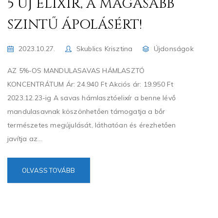
5 ÚJ ELIXÍR, A MAGASABB
SZINTŰ ÁPOLÁSÉRT!
2023.10.27.
Skublics Krisztina
Újdonságok
AZ 5%-OS MANDULASAVAS HÁMLASZTÓ
KONCENTRÁTUM Ár: 24.940 Ft Akciós ár: 19.950 Ft
2023.12.23-ig A savas hámlasztóelixír a benne lévő
mandulasavnak köszönhetően támogatja a bőr
természetes megújulását, láthatóan és érezhetően
javítja az...
OLVASS TOVÁBB